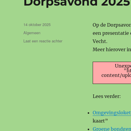
Dorpsavond 2025
Geplaatst
14 oktober 2025
Op de Dorpsavond
op
Categorieën
Algemeen
een presentatie
op
Laat een reactie achter
Vecht.
Dorpsavond
Meer hierover in
2025
Unexpe
"h
content/up
Lees verder:
Omgevingsloket
kaart”
Groene bondge