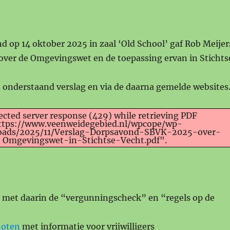
 op 14 oktober 2025 in zaal ‘Old School’ gaf Rob Meijer
 over de Omgevingswet en de toepassing ervan in Stichts
 onderstaand verslag en via de daarna gemelde websites
cted server response (429) while retrieving PDF
ttps://www.veenweidegebied.nl/wpcope/wp-
loads/2025/11/Verslag-Dorpsavond-SBVK-2025-over-
Omgevingswet-in-Stichtse-Vecht.pdf".
met daarin de “vergunningscheck” en “regels op de
noten
met informatie voor vrijwilligers