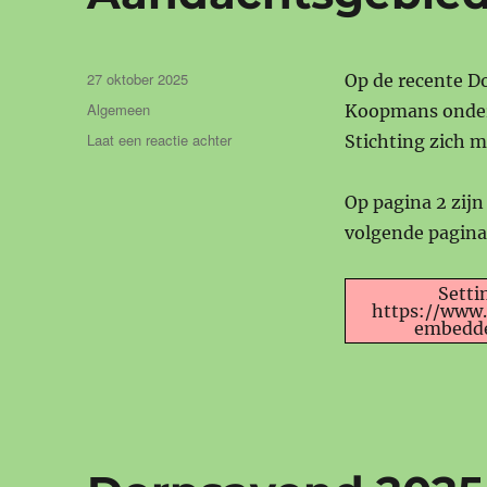
Geplaatst
27 oktober 2025
Op de recente Do
op
Categorieën
Algemeen
Koopmans onders
op
Laat een reactie achter
Stichting zich 
Aandachtsgebieden
2025
Op pagina 2 zij
volgende pagina’
Setti
https://www
embedder