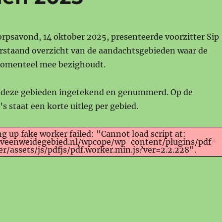
rpsavond, 14 oktober 2025, presenteerde voorzitter Sip
taand overzicht van de aandachtsgebieden waar de
momenteel mee bezighoudt.
n deze gebieden ingetekend en genummerd. Op de
s staat een korte uitleg per gebied.
ng up fake worker failed: "Cannot load script at:
.veenweidegebied.nl/wpcope/wp-content/plugins/pdf-
/assets/js/pdfjs/pdf.worker.min.js?ver=2.2.228".